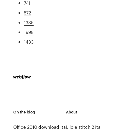
741
572
1335
1998
1433
On the blog
About
Office 2010 download ita
Lilo e stitch 2 ita